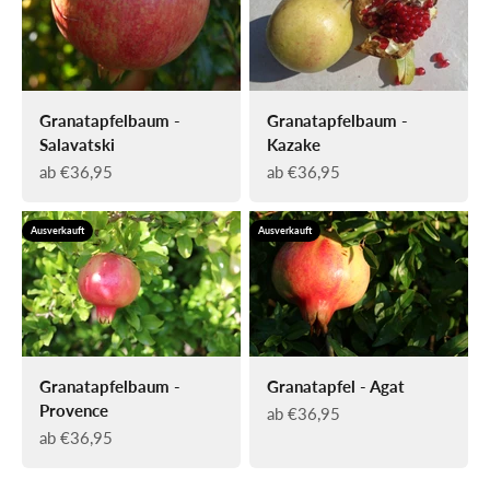
Granatapfelbaum -
Granatapfelbaum -
Salavatski
Kazake
Angebot
Angebot
ab €36,95
ab €36,95
Ausverkauft
Ausverkauft
Granatapfelbaum -
Granatapfel - Agat
Provence
Angebot
ab €36,95
Angebot
ab €36,95