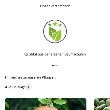
Unser Versprechen
Qualität aus der eigenen Baumschulen
Gehe zu Element 1
Gehe zu Element 2
Gehe zu Element 3
Gehe zu Element 4
Hilfreiches zu unseren Pflanzen!
Alle Beiträge