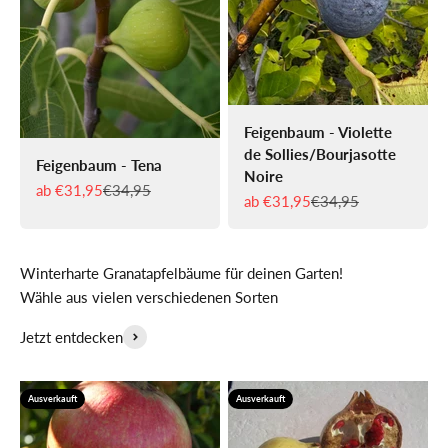
Feigenbaum - Violette
de Sollies/Bourjasotte
Feigenbaum - Tena
Noire
Angebot
Regulärer Preis
ab €31,95
€34,95
Angebot
Regulärer Preis
ab €31,95
€34,95
Winterharte Granatapfelbäume für deinen Garten!
Wähle aus vielen verschiedenen Sorten
Jetzt entdecken
Ausverkauft
Ausverkauft