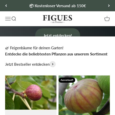
Zum Inhalt springen
📦 Kostenloser Versand ab 150€
Sortenecht aus der eigenen Baumschule
FIGUES.DE
Menü
Suche
Waren
Feigenpflanzen und Granatapfelbäume
Jetzt entdecken!
🌿 Feigenbäume für deinen Garten!
Entdecke die beliebtesten Pflanzen aus unserem Sortiment
Jetzt Bestseller entdecken
Ausverkauft