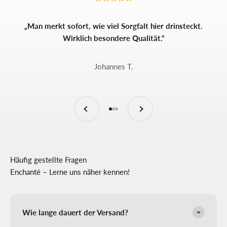
„Man merkt sofort, wie viel Sorgfalt hier drinsteckt.
Wirklich besondere Qualität.“
Johannes T.
Zurück
Vor
Gehe zu Element 1
Gehe zu Element 2
Gehe zu Element 3
Häufig gestellte Fragen
Enchanté – Lerne uns näher kennen!
Wie lange dauert der Versand?