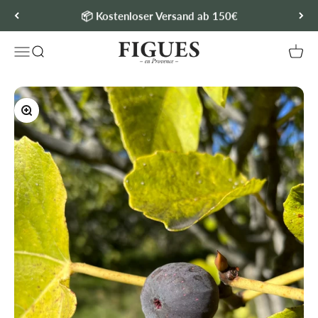
Zum Inhalt springen
📦 Kostenloser Versand ab 150€
FIGUES.DE
Menü
Suche
Waren
Bild vergrößern