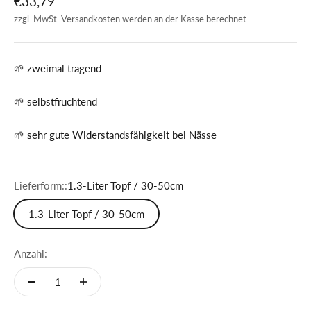
Angebot
€33,79
zzgl. MwSt.
Versandkosten
werden an der Kasse berechnet
🌱 zweimal tragend
🌱 selbstfruchtend
🌱 sehr gute Widerstandsfähigkeit bei Nässe
Lieferform::
1.3-Liter Topf / 30-50cm
1.3-Liter Topf / 30-50cm
Anzahl: